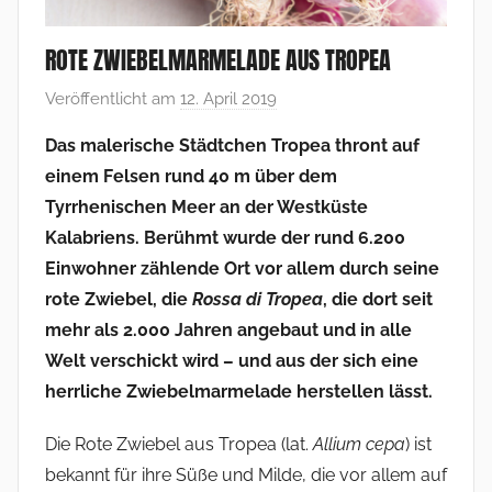
ROTE ZWIEBELMARMELADE AUS TROPEA
Veröffentlicht am
12. April 2019
v
o
Das malerische Städtchen Tropea thront auf
n
einem Felsen rund 40 m über dem
F
Tyrrhenischen Meer an der Westküste
r
Kalabriens. Berühmt wurde der rund 6.200
a
Einwohner zählende Ort vor allem durch seine
n
rote Zwiebel, die
Rossa di Tropea
k
, die dort seit
V
mehr als 2.000 Jahren angebaut und in alle
o
Welt verschickt wird – und aus der sich eine
l
herrliche Zwiebelmarmelade herstellen lässt.
l
m
Die Rote Zwiebel aus Tropea (lat.
Allium cepa
) ist
e
bekannt für ihre Süße und Milde, die vor allem auf