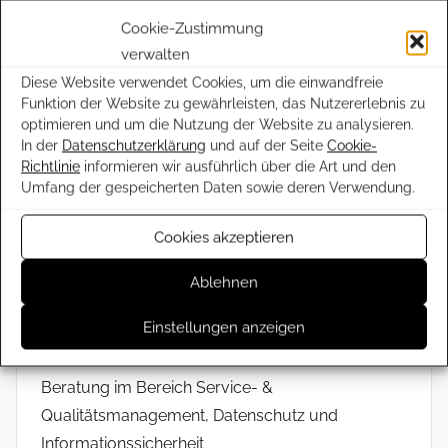
www.daniel-holzer.de
Cookie-Zustimmung
verwalten
Kinderarztpraxis Dr. med. Frank Kirchner
Diese Website verwendet Cookies, um die einwandfreie
D-Vogt (Landkreis Ravensburg)
Funktion der Website zu gewährleisten, das Nutzererlebnis zu
www.kinderarztpraxis-kirchner.de
optimieren und um die Nutzung der Website zu analysieren.
In der
Datenschutzerklärung
und auf der Seite
Cookie-
Richtlinie
informieren wir ausführlich über die Art und den
Kuppelnauwirtschaft
Umfang der gespeicherten Daten sowie deren Verwendung.
D-Ravensburg
Traditionsreiches, uriges Lokal in Ravensburg mit
Cookies akzeptieren
sensationeller Küche und einem kleinen
Ablehnen
Biergarten. Am besten vorher reservieren.
www.kuppelnauwirtschaft-ravensburg.de
Einstellungen anzeigen
malean
Beratung im Bereich Service- &
Qualitätsmanagement, Datenschutz und
Informationssicherheit