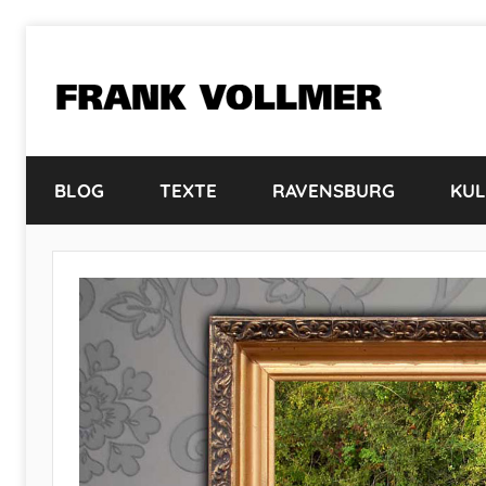
Zum
Inhalt
springen
FRANK
VOLLMER
BLOG
TEXTE
RAVENSBURG
KUL