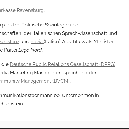
arkasse Ravensburg
.
rpunkten Politische Soziologie und
chaften, der Italienischen Sprachwissenschaft und
Konstanz
und
Pavia
(Italien). Abschluss als Magister
he Partei
Lega Nord
.
h die
Deutsche Public Relations Gesellschaft (DPRG)
,
edia Marketing Manager, entsprechend der
ommunity Management (BVCM)
.
 Kommunikationsfachmann bei Unternehmen in
chtenstein.