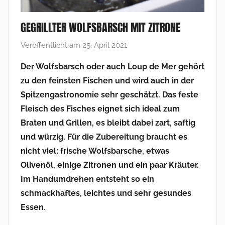
GEGRILLTER WOLFSBARSCH MIT ZITRONE
Veröffentlicht am
25. April 2021
v
o
Der Wolfsbarsch oder auch Loup de Mer gehört
n
zu den feinsten Fischen und wird auch in der
F
Spitzengastronomie sehr geschätzt. Das feste
r
Fleisch des Fisches eignet sich ideal zum
a
Braten und Grillen, es bleibt dabei zart, saftig
n
und würzig. Für die Zubereitung braucht es
k
V
nicht viel: frische Wolfsbarsche, etwas
o
Olivenöl, einige Zitronen und ein paar Kräuter.
l
Im Handumdrehen entsteht so ein
l
schmackhaftes, leichtes und sehr gesundes
m
Essen
.
e