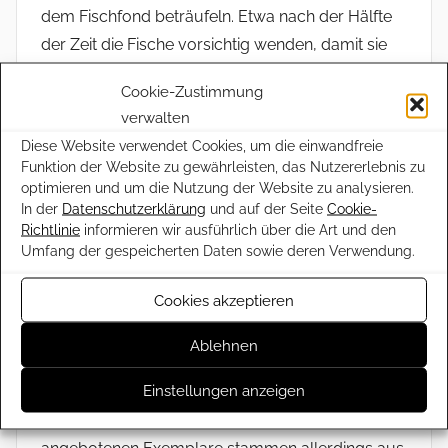
dem Fischfond beträufeln. Etwa nach der Hälfte
der Zeit die Fische vorsichtig wenden, damit sie
von beiden Seiten schön durchbraten.
Cookie-Zustimmung
verwalten
Dazu passen ein gemischter Salat und Baguette
Diese Website verwendet Cookies, um die einwandfreie
oder auch buntes Gemüse, das ebenfalls im
Funktion der Website zu gewährleisten, das Nutzererlebnis zu
Backofen gegart werden kann.
optimieren und um die Nutzung der Website zu analysieren.
In der
Datenschutzerklärung
und auf der Seite
Cookie-
Wissenswertes rund um den Wolfsbarsch
Richtlinie
informieren wir ausführlich über die Art und den
Umfang der gespeicherten Daten sowie deren Verwendung.
Der natürliche Lebensraum des Wolfbarschs (lat.
Dicentrarchus labrax
) umfasst die Atlantikküste
Cookies akzeptieren
von Südisland, Norwegen über die Nordsee mit
den britischen Inseln bis runter nach Nordafrika,
Ablehnen
außerdem die Kanarischen Inseln sowie die
Einstellungen anzeigen
Küsten der Mittelmeerländer und des Schwarzen
Meers. Die meisten der auf den Fischmärkten