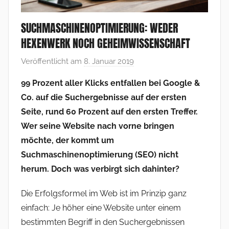
SUCHMASCHINENOPTIMIERUNG: WEDER
HEXENWERK NOCH GEHEIMWISSENSCHAFT
Veröffentlicht am
8. Januar 2019
v
o
99 Prozent aller Klicks entfallen bei Google &
n
Co. auf die Suchergebnisse auf der ersten
F
Seite, rund 60 Prozent auf den ersten Treffer.
r
Wer seine Website nach vorne bringen
a
möchte, der kommt um
n
Suchmaschinenoptimierung (SEO) nicht
k
V
herum. Doch was verbirgt sich dahinter?
o
Die Erfolgsformel im Web ist im Prinzip ganz
l
einfach: Je höher eine Website unter einem
l
m
bestimmten Begriff in den Suchergebnissen