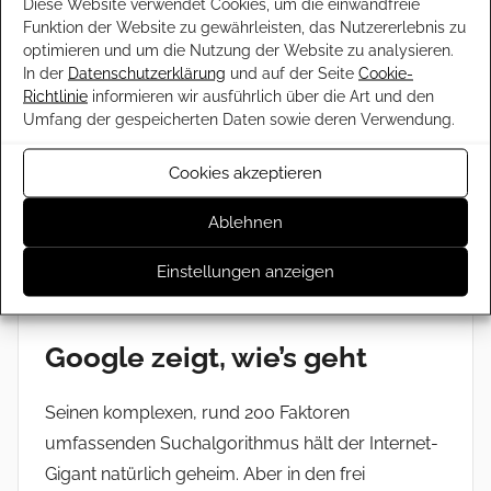
Diese Website verwendet Cookies, um die einwandfreie
Plätze in den Suchmaschinenrankings. Es lohnt
Funktion der Website zu gewährleisten, das Nutzererlebnis zu
sich daher, Zeit und Geld in die Erstellung von
optimieren und um die Nutzung der Website zu analysieren.
In der
Datenschutzerklärung
und auf der Seite
Cookie-
Content zu investieren. Gute Inhalte müssen dem
Richtlinie
informieren wir ausführlich über die Art und den
Leser einen Mehrwert bringen, ihn informieren
Umfang der gespeicherten Daten sowie deren Verwendung.
oder unterhalten, sie müssen die richtigen
Keywords enthalten, sprachlich und
Cookies akzeptieren
grammatikalisch korrekt sein – und sie sollten
Ablehnen
natürlich einzigartig sein. Denn Google erkennt
kopierte Inhalte, sogenannten Duplicate Content,
Einstellungen anzeigen
und wertet die Suchergebnisse entsprechend ab.
Google zeigt, wie’s geht
Seinen komplexen, rund 200 Faktoren
umfassenden Suchalgorithmus hält der Internet-
Gigant natürlich geheim. Aber in den frei