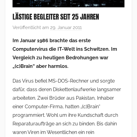
LÄSTIGE BEGLEITER SEIT 25 JAHREN
Veröffentlicht am
29. Januar 2011
v
o
Im Januar 1986 brachte das erste
n
Computervirus die IT-Welt ins Schwitzen. Im
F
Vergleich zu heutigen Bedrohungen war
r
„(c)Brain“ aber harmlos.
a
n
Das Virus befiel MS-DOS-Rechner und sorgte
k
dafür, dass deren Diskettenlaufwerke langsamer
V
arbeiteten. Zwei Brüder aus Pakistan, Inhaber
o
einer Computer-Firma, hatten „(c)Brain“
l
programmiert. Wohl um ihre Kundschaft durch
l
m
Reparaturaufträge an sich zu binden. Bis dahin
e
waren Viren im Wesentlichen ein rein