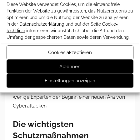
Schadprogramm für das gerade in den USA
Diese Website verwendet Cookies, um die einwandfreie
erschienene iPad warnen – lange bevor die ersten
Funktion der Website zu gewährleisten, das Nutzererlebnis zu
optimieren und um die Nutzung der Website zu analysieren.
Modelle überhaupt in Europa verkauft wurden.
In der
Datenschutzerklärung
und auf der Seite
Cookie-
Richtlinie
informieren wir ausführlich über die Art und den
Angriffsziel Smartphones
Umfang der gespeicherten Daten sowie deren Verwendung.
Cookies akzeptieren
Zu den großen Herausforderungen der nächsten
Jahre gehört der Schutz der mobilen
Ablehnen
Kommunikation. Im September 2010 wurde der
erste Trojaner für das Smartphone-
Einstellungen anzeigen
Betriebssystem Android identifiziert – für nicht
wenige Experten der Beginn einer neuen Ära von
Cyberattacken.
Die wichtigsten
Schutzmaßnahmen