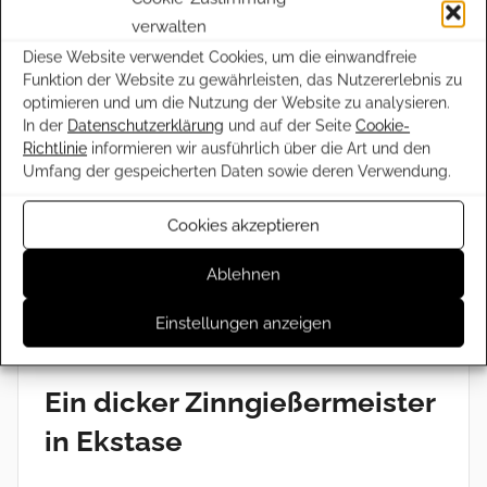
verwalten
Die Versammlung fand wohl im damaligen
Diese Website verwendet Cookies, um die einwandfreie
Gasthaus „Drei Könige“ in der Marktstraße 12 statt,
Funktion der Website zu gewährleisten, das Nutzererlebnis zu
dem Tagungslokal des Arbeiterbildungsvereins.
optimieren und um die Nutzung der Website zu analysieren.
Der in Ravensburg erscheinende konservativ-
In der
Datenschutzerklärung
und auf der Seite
Cookie-
Richtlinie
informieren wir ausführlich über die Art und den
katholische „Oberschwäbische Anzeiger“
Umfang der gespeicherten Daten sowie deren Verwendung.
widmete dem Besuch des Sozialdemokraten
keine Zeile. Unsere recht genauen Kenntnisse
Cookies akzeptieren
über den Ablauf jenes Abends verdanken wir
Ablehnen
vielmehr einem ausführlichen Bericht, der am 24.
November 1869 im „Volksstaat“ abgedruckt
Einstellungen anzeigen
wurde, dem offiziellen Organ der SDAP.
Ein dicker Zinngießermeister
in Ekstase