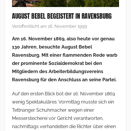
AUGUST BEBEL BEGEISTERT IN RAVENSBURG
Veröffentlicht am
16. November 1999
v
o
Am 16. November 1869, also heute vor genau
n
130 Jahren, besuchte August Bebel
F
Ravensburg. Mit einer flammenden Rede warb
r
der prominente Sozialdemokrat bei den
a
Mitgliedern des Arbeiterbildungsvereins
n
Ravensburg für den Anschluss an seine Partei.
k
V
Auf den ersten Blick bot der 16. November 1869
o
wenig Spektakuläres: Vormittag musste sich ein
l
Tettnanger Schuhmacher wegen einer
l
m
Messerstecherei vor Gericht verantworten,
e
nachmittags verhandelten die Richter über einen