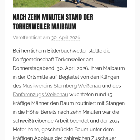
NACH ZEHN MINUTEN STAND DER
TORKENWEILER MAIBAUM
Veröffentlicht am
30. April 2026
v
o
Bei herrlichem Bilderbuchwetter stellte die
n
Dorfgemeinschaft Torkenweiler am
F
Donnerstagabend, 30. April 2026, ihren Maibaum
r
in der Ortsmitte auf. Begleitet von den Klängen
a
des
Musikvereins Sternberg Weißenau
und des
n
Fanfarenzugs
Weißenau
wuchteten rund 15
k
V
kräftige Männer den Baum routiniert mit Stangen
o
in die Höhe. Bereits nach zehn Minuten war die
l
schweißtreibende Arbeit beendet und der 20,5
l
Meter hohe, geschmückte Baum unter dem
m
kräftigen Applaus der zahlreichen Zuschauer