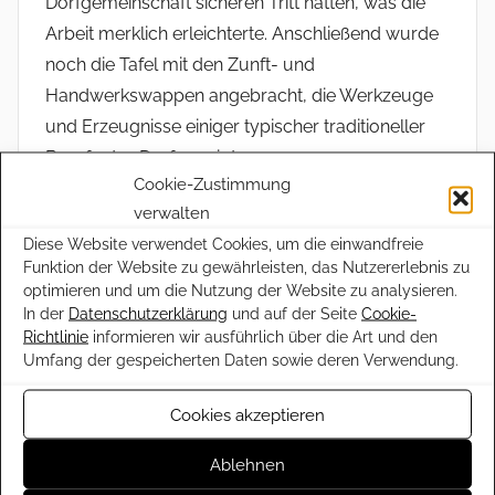
Dorfgemeinschaft sicheren Tritt hatten, was die
Arbeit merklich erleichterte. Anschließend wurde
noch die Tafel mit den Zunft- und
Handwerkswappen angebracht, die Werkzeuge
und Erzeugnisse einiger typischer traditioneller
Berufe des Dorfes zeigt.
Cookie-Zustimmung
Nachdem der Maibaum stand, lud die
verwalten
Dorfgemeinschaft Torkenweiler zur fröhlichen
Diese Website verwendet Cookies, um die einwandfreie
Funktion der Website zu gewährleisten, das Nutzererlebnis zu
Hockete ein. Bis spät in den Abend feierten die
optimieren und um die Nutzung der Website zu analysieren.
Mitglieder der Dorfgemeinschaft und ihre Gäste in
In der
Datenschutzerklärung
und auf der Seite
Cookie-
geselliger Atmosphäre den Beginn des
Richtlinie
informieren wir ausführlich über die Art und den
Umfang der gespeicherten Daten sowie deren Verwendung.
Wonnemonats Mai. Das Maibaumstellen hat eine
lange Tradition in Torkenweiler. Es zählt zu den
Cookies akzeptieren
jährlichen Höhepunkten im Dorfleben und ist
Ausdruck einer lebendigen Dorfgemeinschaft.
Ablehnen