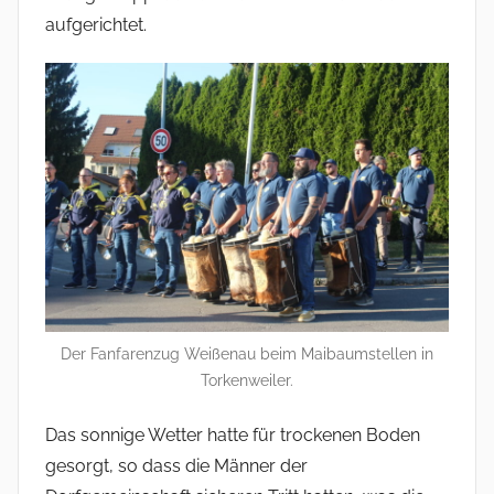
e
aufgerichtet.
r
Der Fanfarenzug Weißenau beim Maibaumstellen in
Torkenweiler.
Das sonnige Wetter hatte für trockenen Boden
gesorgt, so dass die Männer der