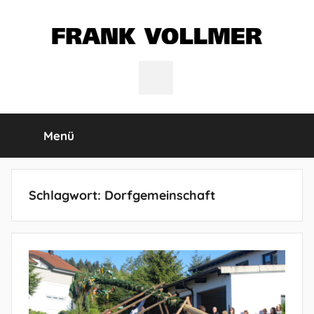
Zum
Inhalt
springen
FRANK
Twitter
VOLLMER
Menü
Schlagwort:
Dorfgemeinschaft