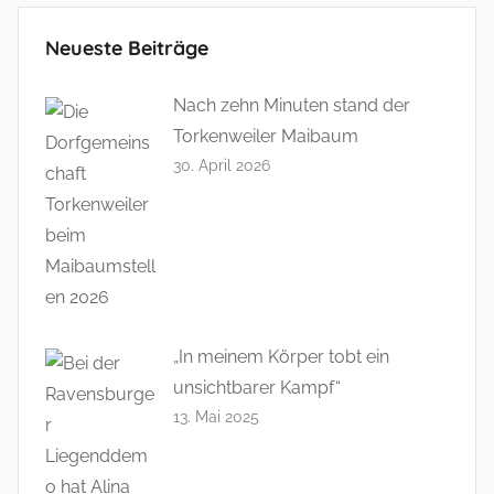
l
Neueste Beiträge
l
m
Nach zehn Minuten stand der
e
Torkenweiler Maibaum
r
30. April 2026
„In meinem Körper tobt ein
unsichtbarer Kampf“
13. Mai 2025