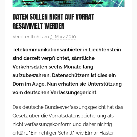
DATEN SOLLEN NICHT AUF VORRAT
GESAMMELT WERDEN
Veröffentlicht am
3. März 2010
v
o
Telekommunikationsanbieter in Liechtenstein
n
sind derzeit verpflichtet, sämtliche
F
Verkehrsdaten sechs Monate lang
r
aufzubewahren. Datenschützern ist dies ein
a
Dorn im Auge. Nun erhalten sie Unterstützung
n
vom deutschen Verfassungsgericht.
k
V
Das deutsche Bundesverfassungsgericht hat das
o
Gesetz über die Vorratsdatenspeicherung als
l
nicht verfassungskonform und daher nichtig
l
m
erklärt. “Ein richtiger Schritt“, wie Elmar Hasler,