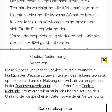
Die liechtensteinische Datenschutzstelle, die
Treuhändervereinigung, die Wirtschaftskammer
Liechtenstein und die Kyberna AG hatten bereits
letztes Jahr einen Vorstoss unternommen und
sich für die Einschränkung der
Vorratsdatenspeicherung stark gemacht, wie sie
derzeit in Artikel 52 Absatz 2 des
Liechtensteinischen Kommunikationsgesetzes
Cookie-Zustimmung
geregelt ist. „Eine solche Speicherung sensibler
verwalten
Daten stellt einen erheblichen Eingriff in die
Diese Website verwendet Cookies, um die einwandfreie
Freiheitsrechte der Bürger und deren
Funktion der Website zu gewährleisten, das Nutzererlebnis zu
Privatsphäre dar“, argumentierte Hasler. „Und
optimieren und um die Nutzung der Website zu analysieren.
diese Grundrechte sind durch die Europäische
In der
Datenschutzerklärung
und auf der Seite
Cookie-
Richtlinie
informieren wir ausführlich über die Art und den
Menschenrechtskonvention geschützt.“
Umfang der gespeicherten Daten sowie deren Verwendung.
Misstrauen gegen
Cookies akzeptieren