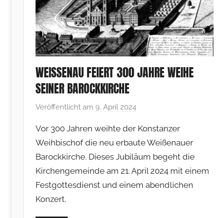
WEISSENAU FEIERT 300 JAHRE WEIHE S
EINER BAROCKKIRCHE
Veröffentlicht am
9. April 2024
v
o
Vor 300 Jahren weihte der Konstanzer
n
Weihbischof die neu erbaute Weißenauer
F
Barockkirche. Dieses Jubiläum begeht die
r
Kirchengemeinde am 21. April 2024 mit einem
a
n
Festgottesdienst und einem abendlichen
k
Konzert.
V