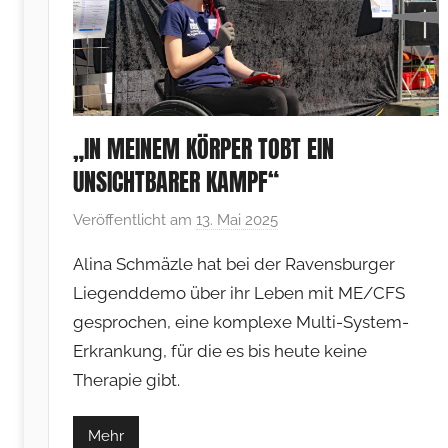
„IN MEINEM KÖRPER TOBT EIN
UNSICHTBARER KAMPF“
Veröffentlicht am
13. Mai 2025
v
o
Alina Schmäzle hat bei der Ravensburger
n
Liegenddemo über ihr Leben mit ME/CFS
F
gesprochen, eine komplexe Multi-System-
r
Erkrankung, für die es bis heute keine
a
n
Therapie gibt.
k
V
Mehr